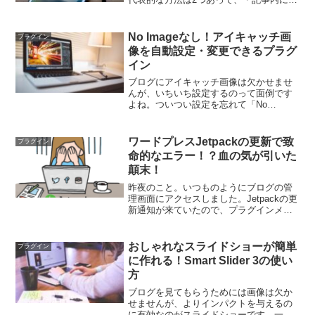
人のツイートを埋め込む・サイドやフッ
ターメニューに自分のツイートのタイム
ラインを埋め込む前者は滞在時間を延ば
No Imageなし！アイキャッチ画
プラグイン
すのには有効ですが、ブ...
像を自動設定・変更できるプラグ
イン
ブログにアイキャッチ画像は欠かせませ
んが、いちいち設定するのって面倒です
よね。ついつい設定を忘れて「No
Image」と表示されたりすると、ブログ
の見た目が一気に悪くなります。そこ
で、そんなアイキャッチ画像の設定を楽
ワードプレスJetpackの更新で致
プラグイン
にしてくれるプラグインを...
命的なエラー！？血の気が引いた
顛末！
昨夜のこと。いつものようにブログの管
理画面にアクセスしました。Jetpackの更
新通知が来ていたので、プラグインメニ
ューから更新ボタンをクリックしまし
た。すると、いきなりエラーメッセージ
が！そして、「サイトで技術的な問題が
おしゃれなスライドショーが簡単
プラグイン
発生しています」と...
に作れる！Smart Slider 3の使い
方
ブログを見てもらうためには画像は欠か
せませんが、よりインパクトを与えるの
に有効なのがスライドショーです。一見