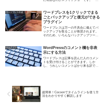
難しそうですが、ワードプレスのプラグ
インを使えば簡単にできます。そこで、
スライドショーが作れるプラグインの中
ワードプレスを1クリックでまる
ワードプレス作成
でも人気が高いSmart...
ごとバックアップと復元ができる
プラグイン
ワードプレスは万一の不具合に備えてバ
ックアップを取ることが推奨されます。
そのため、いろんなバックアップツール
がありますが、なかでもおすすめしたい
のが、「All-in-One WP Migration」です。
All-in-One WP Mig...
WordPressのコメント欄を非表
プラグイン
示にする方法
ワードプレスは記事を読んだ人のコメン
トを受け付けることができます。しか
し、うれしいコメントばかり来る訳では
ありません。スパムのようなコメントが
大量に来たり、別のサイトに誘導するリ
ンクが付いたコメントが来たり……いっ
そのことコメント欄を非表示...
超簡単！Cocoonでタイムラインを使う方
法をわかりやすく解説します