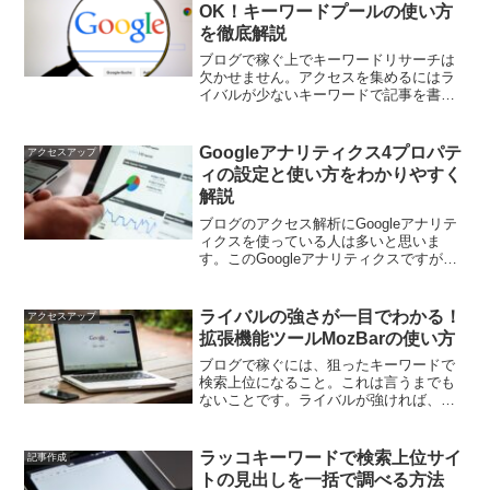
OK！キーワードプールの使い方
を徹底解説
ブログで稼ぐ上でキーワードリサーチは
欠かせません。アクセスを集めるにはラ
イバルが少ないキーワードで記事を書く
必要がありますが、このライバルチェッ
クって結構面倒ですよね。キーワード調
査ができるツールはいろいろあります
Googleアナリティクス4プロパテ
アクセスアップ
が、使い勝手のいいものはな...
ィの設定と使い方をわかりやすく
解説
ブログのアクセス解析にGoogleアナリテ
ィクスを使っている人は多いと思いま
す。このGoogleアナリティクスですが、
管理画面にこんな表示は出ていません
か？「2023 年 7 月 1 日より、ユニバー
サル アナリティクスでは標準プロパティ
ライバルの強さが一目でわかる！
アクセスアップ
で...
拡張機能ツールMozBarの使い方
ブログで稼ぐには、狙ったキーワードで
検索上位になること。これは言うまでも
ないことです。ライバルが強ければ、い
くら良いキーワードを見つけても勝てま
せん。では、ライバルの強さを知るには
どうすればいいのか？一番簡単なのは、
ラッコキーワードで検索上位サイ
記事作成
ライバルのドメインパワー...
トの見出しを一括で調べる方法