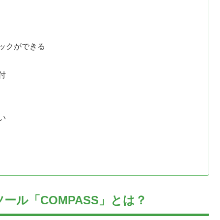
ックができる
付
い
ール「COMPASS」とは？